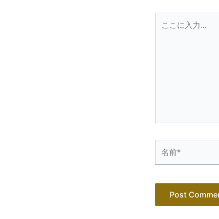
こ
こ
に
入
力…
名
前
*