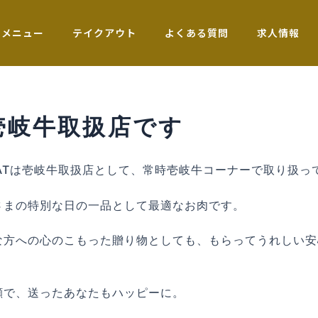
メニュー
テイクアウト
よくある質問
求人情報
壱岐牛取扱店です
MEATは壱岐牛取扱店として、常時壱岐牛コーナーで取り扱っ
さまの特別な日の一品として最適なお肉です。
な方への心のこもった贈り物としても、もらってうれしい安
顔で、送ったあなたもハッピーに。