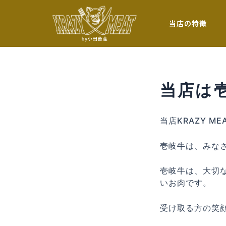
内
投
容
稿
当店の特徴
を
ナ
ス
ビ
キ
ゲ
ッ
ー
プ
シ
当店は
ョ
ン
当店KRAZY 
壱岐牛は、みな
壱岐牛は、大切
いお肉です。
受け取る方の笑