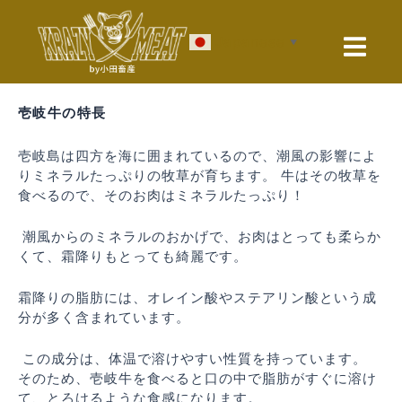
内
投
容
稿
Japanese
▼
を
ナ
ス
ビ
キ
ゲ
ッ
ー
壱岐牛の特長
プ
シ
ョ
壱岐島は四方を海に囲まれているので、潮風の影響によ
ン
りミネラルたっぷりの牧草が育ちます。 牛はその牧草を
食べるので、そのお肉はミネラルたっぷり！
潮風からのミネラルのおかげで、お肉はとっても柔らか
くて、霜降りもとっても綺麗です。
霜降りの脂肪には、オレイン酸やステアリン酸という成
分が多く含まれています。
この成分は、体温で溶けやすい性質を持っています。
そのため、壱岐牛を食べると口の中で脂肪がすぐに溶け
て、とろけるような食感になります。