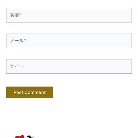
名
前
*
メ
ー
ル
*
サ
イ
ト